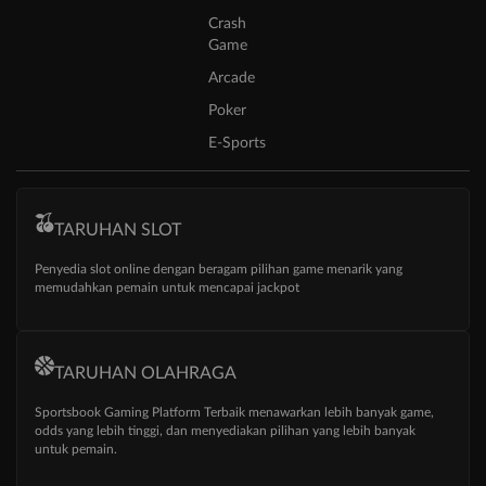
Crash
Game
Arcade
Poker
E-Sports
TARUHAN SLOT
Penyedia slot online dengan beragam pilihan game menarik yang
memudahkan pemain untuk mencapai jackpot
TARUHAN OLAHRAGA
Sportsbook Gaming Platform Terbaik menawarkan lebih banyak game,
odds yang lebih tinggi, dan menyediakan pilihan yang lebih banyak
untuk pemain.