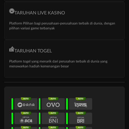
TARUHAN LIVE KASINO
Platform Pilihan bagi perusahaan-perusahaan terbaik di dunia, dengan
pilihan variasi game terbanyak
TARUHAN TOGEL
Platform togel yang menarik dari perusahan terbaik di dunia yang
menawarkan hadiah kemenangan besar