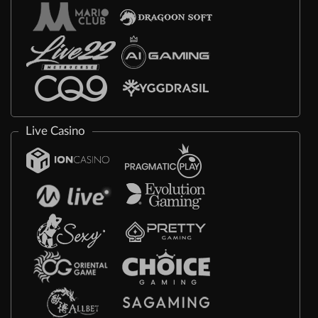
Live Casino