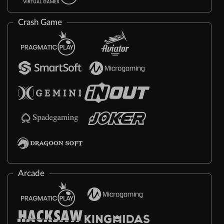
Crash Game
Arcade